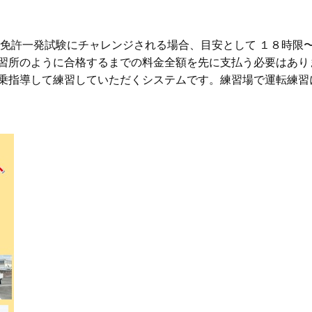
T免許⼀発試験にチャレンジされる場合、⽬安として １８時限
習所のように合格するまでの料⾦全額を先に⽀払う必要はあり
乗指導して練習していただくシステムです。練習場で運転練習