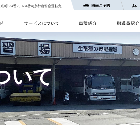
樋爪町634番2、634番4(京都府警察運転免
ついて