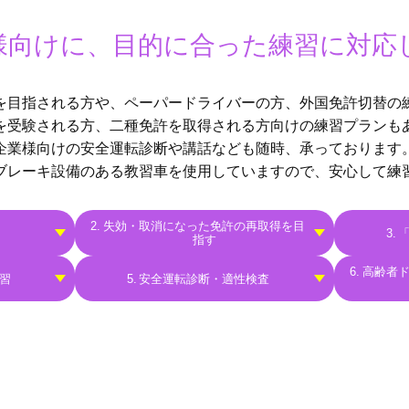
様向けに、⽬的に合った練習に対応
を⽬指される⽅や、ペーパードライバーの⽅、外国免許切替の
を受験される⽅、⼆種免許を取得される⽅向けの練習プランも
企業様向けの安全運転診断や講話なども随時、承っております
ブレーキ設備のある教習車を使用していますので、安心して練
失効・取消になった免許の再取得を目
指す
高齢者
習
安全運転診断・適性検査