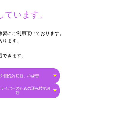
しています。
練習にご利⽤頂いております。
あります。
。
習できます。
「外国免許切替」の練習
ドライバーのための運転技能診
断