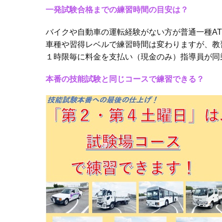
⼀発試験合格までの練習時間の⽬安は？
バイクや⾃動⾞の運転経験がない⽅が普通⼀種A
⾞種や習得レベルで練習時間は変わりますが、教
１時限毎に料⾦を⽀払い（現⾦のみ）指導員が同
本番の技能試験と同じコースで練習できる？