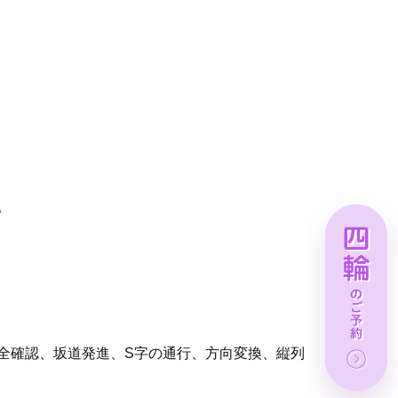
。
全確認、坂道発進、S字の通⾏、⽅向変換、縦列