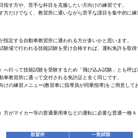
⽬指す⽅や、苦⼿な科⽬を克服したい⽅向けの練習です。
す⽅だけでなく、教習所に通いながら苦⼿な課⽬を集中的に練
が指定する⾃動⾞教習所に通われる⽅が多いかと思います。
試験場で行われる技能試験を受け合格すれば、運転免許を取得
）へ⾏って技能試験を受験するため「⾶び込み試験」とも呼ば
動⾞教習所に通って交付される免許証と全く同じです。
向けの練習メニュー(教習⾞に指導員が同乗指導)をご⽤意して
）⽅がマイカー等の普通乗⽤⾞などの運転に必要な普通⼀種Ａ